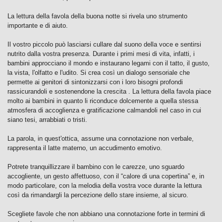
La lettura della favola della buona notte si rivela uno strumento
importante e di aiuto.
Il vostro piccolo può lasciarsi cullare dal suono della voce e sentirsi
nutrito dalla vostra presenza. Durante i primi mesi di vita, infatti, i
bambini approcciano il mondo e instaurano legami con il tatto, il gusto,
la vista, l'olfatto e l'udito. Si crea così un dialogo sensoriale che
permette ai genitori di sintonizzarsi con i loro bisogni profondi
rassicurandoli e sostenendone la crescita . La lettura della favola piace
molto ai bambini in quanto li riconduce dolcemente a quella stessa
atmosfera di accoglienza e gratificazione calmandoli nel caso in cui
siano tesi, arrabbiati o tristi.
La parola, in quest'ottica, assume una connotazione non verbale,
rappresenta il latte materno, un accudimento emotivo.
Potrete tranquillizzare il bambino con le carezze, uno sguardo
accogliente, un gesto affettuoso, con il “calore di una copertina” e, in
modo particolare, con la melodia della vostra voce durante la lettura
così da rimandargli la percezione dello stare insieme, al sicuro.
Scegliete favole che non abbiano una connotazione forte in termini di