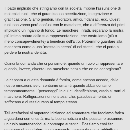
Il patto implicito che stringiamo con la società impone l'assunzione di
molteplici ruoli, che ci garantiscono accettazione, integrazione e
gratificazione. Siamo genitori, lavoratori, amici, fidanzati, ecc. Questi
ruoli non vanno però confusi con le maschere, che a differenza dei primi
implicano un inganno di fondo. Le maschere, infatti, separano la nostra
più intima natura dalla sua rappresentazione, che costruiamo (più o
meno consapevolmente) a beneficio dell'altro. Potremmo guardare alla
maschera come a una “messa in scena” di noi stessi, che ci porta a
perdere la nostra identità.
Quindi la domanda che ci poniamo è: quando un ruolo ci rappresenta e
quando, invece, diventa una maschera senza che ce ne accorgiamo?
La risposta a questa domanda è fornita, come spesso accade, dalle
nostre emozioni: se ci sentiamo smarriti quando abbandoniamo
temporaneamente i “personaggi” in cui ci identifichiamo, credo si tratti di
maschere. Raffigurazioni di noi stessi che, paradossalmente, ci
soffocano e ci rassicurano al tempo stesso.
Tali artefazioni si superano iniziando ad ammettere che facciamo fatica
a guardarci con onestà, ma la buona notizia è che possiamo assumere
un ruolo mantenendoci al contempo autentici. Possiamo così far
emergere sfaccettature finora nascoste, messe da parte, addirittura